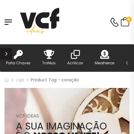
0
Porta Chaves
Troféus
Acrílicos
Mealheiros
Can
Loja
Product Tag - coração
VCF IDEAS
A SUA IMAGINAÇÃO