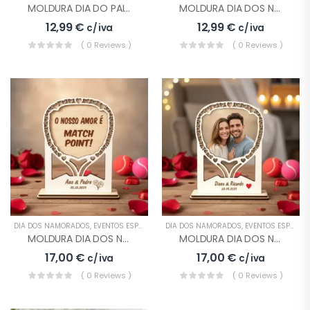
MOLDURA DIA DO PAI COM FOTO
MOLDURA DIA DOS NAMORADOS COM FRASE
12,99
€
12,99
€
c/ iva
c/ iva
( 0 Reviews )
( 0 Reviews )
DIA DOS NAMORADOS
,
EVENTOS ESPECIAIS
,
MOLDURAS
DIA DOS NAMORADOS
,
PRESENTES
,
EVENTOS ESPECIAIS
MOLDURA DIA DOS NAMORADOS RAQUETE PADEL
MOLDURA DIA DOS NAMORADOS RAQUETE PADEL FOTO
17,00
€
17,00
€
c/ iva
c/ iva
( 0 Reviews )
( 0 Reviews )