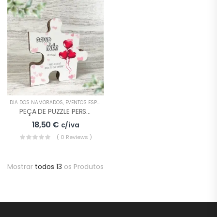
DIA DOS NAMORADOS
,
EVENTOS ESPECIAIS
,
MOLDURAS
,
PRESENTES
PEÇA DE PUZZLE PERSONALIZADA DIA DOS NAMORADOS
18,50
€
c/ iva
( 0 Reviews )
Mostrar
todos 13
os Produtos