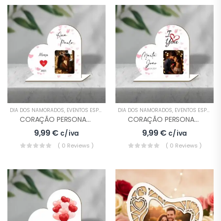
DIA DOS NAMORADOS
,
EVENTOS ESPECIAIS
,
MOLDURAS
DIA DOS NAMORADOS
,
PRESENTES
,
EVENTOS ESPECIAIS
CORAÇÃO PERSONALIZADO DIA DOS NAMORADOS
CORAÇÃO PERSONALIZADO DIA DOS NAMORADOS MODELO 2
9,99
€
9,99
€
c/ iva
c/ iva
( 0 Reviews )
( 0 Reviews )