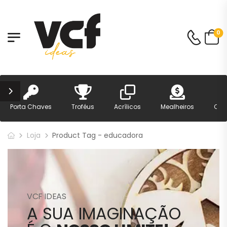
0
Porta Chaves
Troféus
Acrílicos
Mealheiros
Can
Loja
Product Tag - educadora
VCF IDEAS
A SUA IMAGINAÇÃO