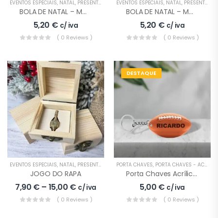
EVENTOS ESPECIAIS
,
NATAL
,
PRESENTES
EVENTOS ESPECIAIS
,
NATAL
,
PRESENTES
BOLA DE NATAL – MODELO 1
BOLA DE NATAL – MODELO 2
5,20
€
5,20
€
c/ iva
c/ iva
( 0 Reviews )
( 0 Reviews )
Troféu Padel
DESTAQUE
Modelo 4
9,90
€
c/ iva
Troféu Padel
Modelo 2
12,90
€
c/ iva
EVENTOS ESPECIAIS
,
NATAL
,
PRESENTES
PORTA CHAVES
,
PORTA CHAVES - ACRÍLICO
JOGO DO RAPA
Porta Chaves Acrílico Personalizado Rugby
7,90
€
–
15,00
€
5,00
€
c/ iva
c/ iva
Candeeiro Led –
DIA DO PAI COM
( 0 Reviews )
( 0 Reviews )
FOTO
25,00
€
c/ iva