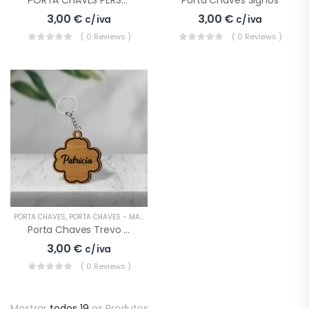
PORTA CHAVES PERSONALIZADO NOME CARRO
Porta Chaves Signos
3,00
€
3,00
€
c/ iva
c/ iva
( 0 Reviews )
( 0 Reviews )
PORTA CHAVES
,
PORTA CHAVES - MADEIRA
Porta Chaves Trevo Nome
3,00
€
c/ iva
( 0 Reviews )
Mostrar
todos 19
os Produtos