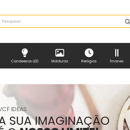
Candeeiros LED
Molduras
Relógios
Ímanes
VCF IDEAS
A SUA IMAGINAÇÃO