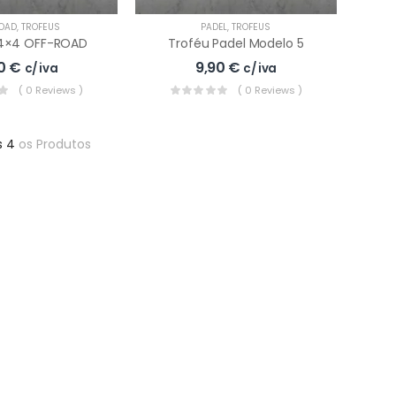
ROAD
,
TROFÉUS
PADEL
,
TROFÉUS
4×4 OFF-ROAD
Troféu Padel Modelo 5
90
€
9,90
€
c/ iva
c/ iva
( 0 Reviews )
( 0 Reviews )
s 4
os Produtos
roféu Padel Modelo 4
,90
€