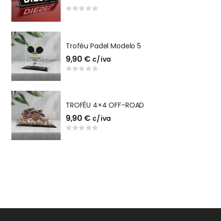
ACRILICO STAND
Troféu Padel Modelo 5
T
9,90
€
1
c/ iva
C
TROFÉU 4×4 OFF-ROAD
C
9,90
€
c/ iva
2