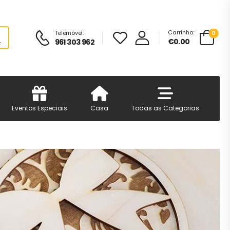
Carrinho:
Telemóvel:
0
€0.00
961 303 962
Eventos Especiais
Casa
Todas as Categorias