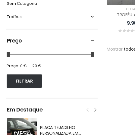
Sem Categoria
OFF 
TROFÉU 
Troféus
9,
Preço
Mostrar
todo
Preço:
0 €
—
20 €
FILTRAR
Em Destaque
T
PLACA TEJADILHO
PERSONALIZADA EM
9