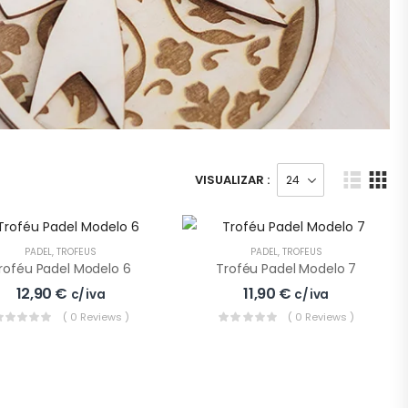
VISUALIZAR :
PADEL
,
TROFÉUS
PADEL
,
TROFÉUS
roféu Padel Modelo 6
Troféu Padel Modelo 7
12,90
€
11,90
€
c/ iva
c/ iva
( 0 Reviews )
( 0 Reviews )