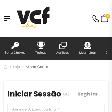
0
Porta Chaves
Troféus
Acrílicos
Mealheiros
Can
Loja
Minha Conta
Iniciar Sessão
ou
Registar