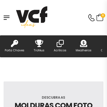
0
Porta Chaves
Troféus
Acrílicos
Mealheiros
Can
DESCUBRA AS
MOLDURAS COM FOTO