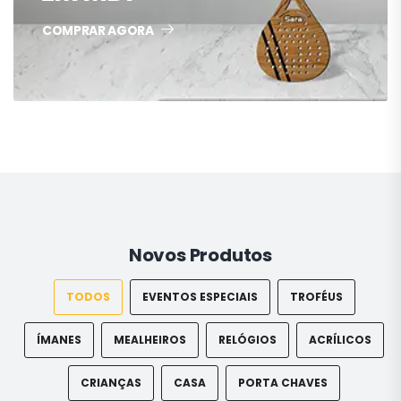
COMPRAR AGORA
Novos Produtos
TODOS
EVENTOS ESPECIAIS
TROFÉUS
ÍMANES
MEALHEIROS
RELÓGIOS
ACRÍLICOS
CRIANÇAS
CASA
PORTA CHAVES