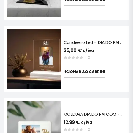
Candeeiro Led – DIA DO PAI COM FOTO
25,00
€
c/ iva
( 0 )
ADICIONAR AO CARRINHO
MOLDURA DIA DO PAI COM FOTO
12,99
€
c/ iva
( 0 )