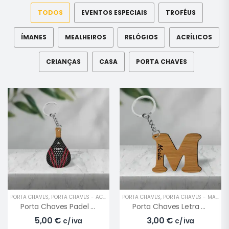
TODOS
EVENTOS ESPECIAIS
TROFÉUS
ÍMANES
MEALHEIROS
RELÓGIOS
ACRÍLICOS
CRIANÇAS
CASA
PORTA CHAVES
PORTA CHAVES
,
PORTA CHAVES - ACRÍLICO
PORTA CHAVES
,
PORTA CHAVES - MADEIRA
Porta Chaves Padel Nome
Porta Chaves Letra Do Nome
5,00
€
3,00
€
c/ iva
c/ iva