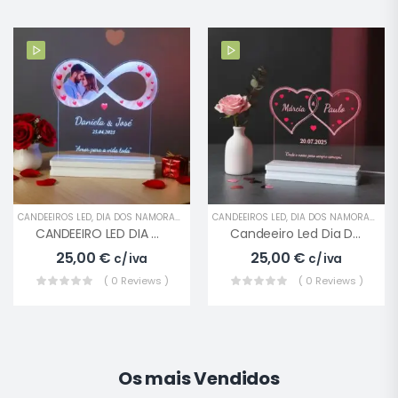
CANDEEIROS LED
,
DIA DOS NAMORADOS
,
EVENTOS ESPECIAIS
CANDEEIROS LED
,
,
PRESENTES
DIA DOS NAMORADOS
,
E
CANDEEIRO LED DIA DOS NAMORADOS INFINITO
Candeeiro Led Dia Dos Namorados Com Corações
25,00
€
25,00
€
c/ iva
c/ iva
( 0 Reviews )
( 0 Reviews )
Os mais Vendidos