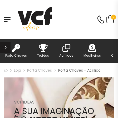
0
Porta Chaves
Troféus
Acrílicos
Mealheiros
Can
Loja
Porta Chaves
Porta Chaves - Acrílico
VCF IDEAS
A SUA IMAGINAÇÃO