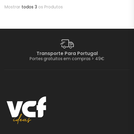
Candeeiro Led –
DIA DO PAI COM
Mostrar
todos 3
os Produtos
FOTO
25,00
€
c/ iva
Transporte Para Portugal
Portes gratuitos em compras > 49€