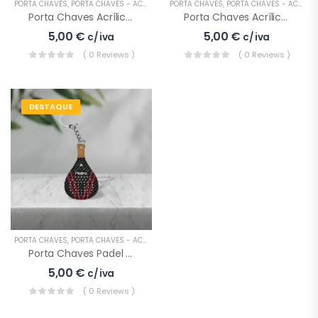
PORTA CHAVES
,
PORTA CHAVES - ACRÍLICO
,
PRESENTES
PORTA CHAVES
,
PORTA CHAVES - ACRÍLICO
Porta Chaves Acrílico Personalizado Rugby
Porta Chaves Acrílico Personalizado Rugby Azul
5,00
€
5,00
€
c/ iva
c/ iva
( 0 Reviews )
( 0 Reviews )
DESTAQUE
Troféu Padel
Modelo 4
9,90
€
c/ iva
Troféu Padel
PORTA CHAVES
,
PORTA CHAVES - ACRÍLICO
Modelo 2
Porta Chaves Padel Nome
12,90
€
c/ iva
5,00
€
c/ iva
( 0 Reviews )