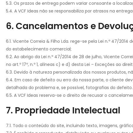
5.3. Os prazos de entrega podem variar consoante a localiza
5.4. A VCF Ideas não se responsabiliza por atrasos na entre
6. Cancelamentos e Devolu
6.1. Vicente Correia & Filho Lda. rege-se pela Lei n.º 47/201
do estabelecimento comercial;
6.2. Ao abrigo da Lei n.º 47/2014 de 28 de julho, Vicente Co
no art.º 17º, n.º 1, alíneas c) e d) desta Lei – Exceções ao direi
6.3. Devido à natureza personalizada dos nossos produtos, n
6.4. Em caso de defeito ou erro da nossa parte, o cliente
detalhada do problema e, se possível, fotografias do defeito.
6.5. A VCF Ideas reserva-se o direito de recusar o cancel
7. Propriedade Intelectual
7.1. Todo o conteúdo do site, incluindo texto, imagens, gráfic