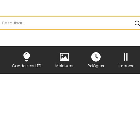
Candeeiros LED
Molduras
Relógios
Ímanes