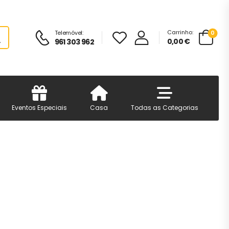
Carrinho:
Telemóvel:
0
0,00
€
961 303 962
Eventos Especiais
Casa
Todas as Categorias