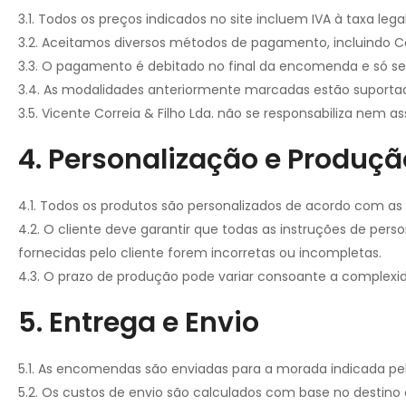
3.1. Todos os preços indicados no site incluem IVA à taxa lega
3.2. Aceitamos diversos métodos de pagamento, incluindo Ca
3.3. O pagamento é debitado no final da encomenda e só 
3.4. As modalidades anteriormente marcadas estão suportad
3.5. Vicente Correia & Filho Lda. não se responsabiliza n
4. Personalização e Produçã
4.1. Todos os produtos são personalizados de acordo com as 
4.2. O cliente deve garantir que todas as instruções de perso
fornecidas pelo cliente forem incorretas ou incompletas.
4.3. O prazo de produção pode variar consoante a compl
5. Entrega e Envio
5.1. As encomendas são enviadas para a morada indicada p
5.2. Os custos de envio são calculados com base no destino 