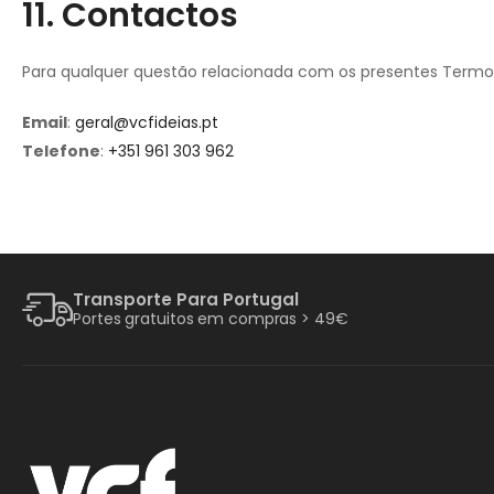
11. Contactos
Para qualquer questão relacionada com os presentes Termo
Email
:
geral@vcfideias.pt
Telefone
:
+351 961 303 962
Transporte Para Portugal
Portes gratuitos em compras > 49€