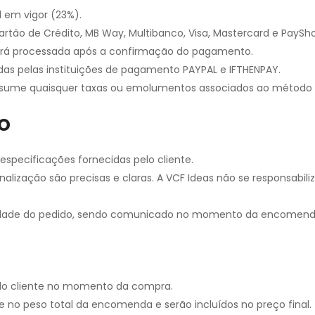
l em vigor (23%).
rtão de Crédito, MB Way, Multibanco, Visa, Mastercard e PaySh
será processada após a confirmação do pagamento.
as pelas instituições de pagamento PAYPAL e IFTHENPAY.
em assume quaisquer taxas ou emolumentos associados ao método
o
especificações fornecidas pelo cliente.
nalização são precisas e claras. A VCF Ideas não se responsabili
exidade do pedido, sendo comunicado no momento da encomend
elo cliente no momento da compra.
e no peso total da encomenda e serão incluídos no preço final.