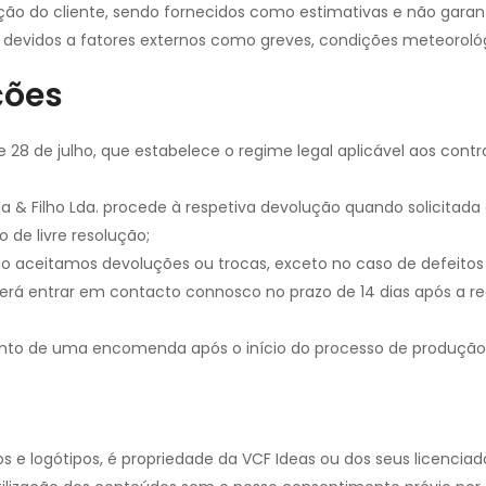
ção do cliente, sendo fornecidos como estimativas e não garant
ga devidos a fatores externos como greves, condições meteoroló
ções
4 de 28 de julho, que estabelece o regime legal aplicável aos con
rreia & Filho Lda. procede à respetiva devolução quando solici
to de livre resolução;
ão aceitamos devoluções ou trocas, exceto no caso de defeitos 
 deverá entrar em contacto connosco no prazo de 14 dias após
amento de uma encomenda após o início do processo de produção
os e logótipos, é propriedade da VCF Ideas ou dos seus licenciado