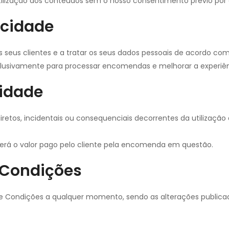
 utilização dos conteúdos sem o nosso consentimento prévio por 
acidade
s seus clientes e a tratar os seus dados pessoais de acordo c
xclusivamente para processar encomendas e melhorar a experiê
lidade
iretos, incidentais ou consequenciais decorrentes da utilização 
erá o valor pago pelo cliente pela encomenda em questão.
e Condições
os e Condições a qualquer momento, sendo as alterações publicad