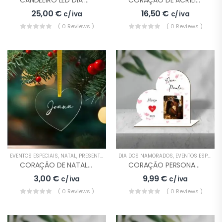
CANDEEIRO LED DIA DOS NAMORADOS INFINITO
CORAÇÃO DE ACRÍLICO PERSONALIZADO DIA DOS NAMORADOS
25,00
€
16,50
€
c/ iva
c/ iva
( 0 Reviews )
( 0 Reviews )
EVENTOS ESPECIAIS
,
NATAL
,
PRESENTES
DIA DOS NAMORADOS
,
EVENTOS ESPECIAIS
CORAÇÃO DE NATAL EM ACRÍLICO
CORAÇÃO PERSONALIZADO DIA DOS NAMORADOS
3,00
€
9,99
€
c/ iva
c/ iva
( 0 Reviews )
( 0 Reviews )