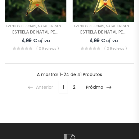
EVENTOS ESPECIAIS
,
NATAL
,
PRESENTES
EVENTOS ESPECIAIS
,
NATAL
,
PRESENTES
ESTRELA DE NATAL PERSONALIZADA MODELO 1
ESTRELA DE NATAL PERSONALIZADA MODELO 2
4,99
€
4,99
€
c/ iva
c/ iva
( 0 Reviews )
( 0 Reviews )
A mostrar
1–24 de 41
Produtos
Anterior
1
2
Próximo