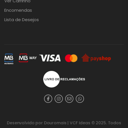
Ver Carrinho
Encomendas
Lista de Desejos
Desenvolvido por
Douromais
| VCF Ideas © 2025. Todos