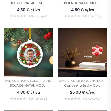
BOLA DE NATAL – MODELO 8
BOLA DE NATAL MODELO 3
4,80
€
4,80
€
c/ iva
c/ iva
( 0 Reviews )
( 0 Reviews )
EVENTOS ESPECIAIS
,
NATAL
,
PRESENTES
CANDEEIROS LED
,
DIA DOS NAMORADOS
,
E
BOLA DE NATAL MODELO 4
Candeeiro Led – Coração Dia Dos Namorados
4,80
€
25,00
€
c/ iva
c/ iva
( 0 Reviews )
( 0 Reviews )