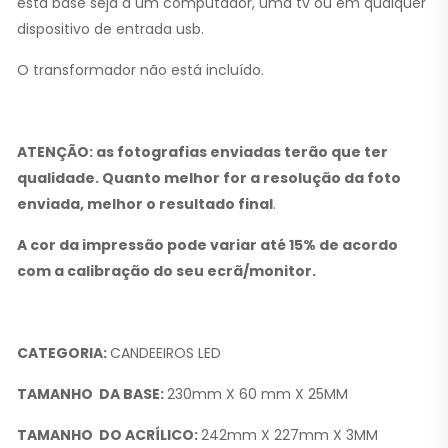
esta base seja a um computador, uma tv ou em qualquer
dispositivo de entrada usb.
O transformador não está incluído.
ATENÇÃO: as fotografias enviadas terão que ter
qualidade. Quanto melhor for a resolução da foto
enviada, melhor o resultado final
.
A cor da impressão pode variar até 15% de acordo
com a calibração do seu ecrã/monitor.
CATEGORIA:
CANDEEIROS LED
TAMANHO DA BASE:
230mm X 60 mm X 25MM
TAMANHO DO ACRÍLICO:
242mm X 227mm X 3MM