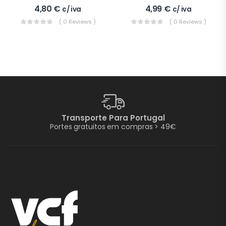
4,80
€
4,99
€
c/ iva
c/ iva
( 0 Reviews )
( 0 Reviews )
Transporte Para Portugal
Portes gratuitos em compras > 49€