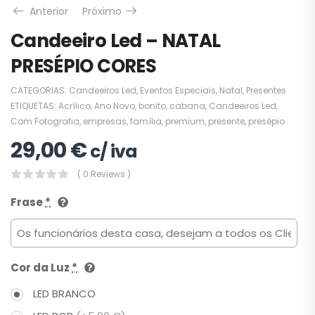
Anterior
Próximo
Candeeiro Led – NATAL
PRESÉPIO CORES
CATEGORIAS:
Candeeiros Led
,
Eventos Especiais
,
Natal
,
Presentes
ETIQUETAS:
Acrílico
,
Ano Novo
,
bonito
,
cabana
,
Candeeiros Led
,
Com Fotografia
,
empresas
,
família
,
premium
,
presente
,
presépio
29,00
€
c/ iva
( 0 Reviews )
Frase
*
Cor da Luz
*
LED BRANCO