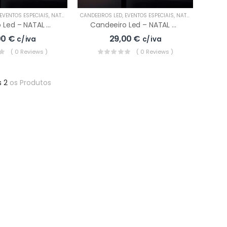
EVENTOS ESPECIAIS
,
NATAL
,
PRESENTES
CANDEEIROS LED
,
EVENTOS ESPECIAIS
,
NATAL
,
PRESENTES
Candeeiro Led – NATAL PRESÉPIO
Candeeiro Led – NATAL PRESÉPIO CORES
00
€
29,00
€
c/ iva
c/ iva
( 0 Reviews )
( 0 Reviews )
 2
os Produtos
roféu Padel Modelo 4
,90
€