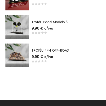
ACRILICO STAND
Troféu Padel Modelo 5
T
9,90
€
1
c/ iva
C
TROFÉU 4×4 OFF-ROAD
C
9,90
€
c/ iva
2