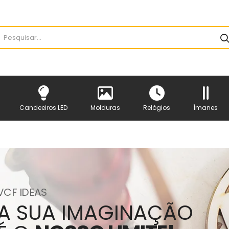
Candeeiros LED
Molduras
Relógios
Ímanes
VCF IDEAS
A SUA IMAGINAÇÃO