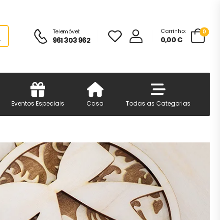
Carrinho:
Telemóvel:
0
0,00
€
961 303 962
Eventos Especiais
Casa
Todas as Categorias