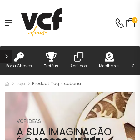
0
Porta Chaves
Troféus
Acrílicos
Mealheiros
Can
Loja
Product Tag - cabana
VCF IDEAS
A SUA IMAGINAÇÃO