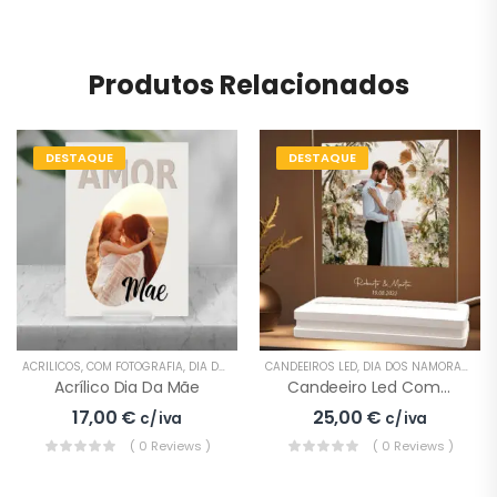
Produtos Relacionados
DESTAQUE
DESTAQUE
ACRÍLICOS
,
COM FOTOGRAFIA
,
DIA DA MÃE
,
EVENTOS ESPECIAIS
CANDEEIROS LED
,
DIA DOS NAMORADOS
,
LETRAS
,
OUTROS ACRÍL
,
E
Acrílico Dia Da Mãe
Candeeiro Led Com Fotografia
17,00
€
25,00
€
c/ iva
c/ iva
( 0 Reviews )
( 0 Reviews )