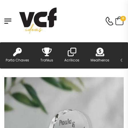
0
Porta Chaves
Troféus
Acrílicos
Mealheiros
Can