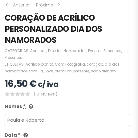
Anterior
Próximo
CORAÇÃO DE ACRÍLICO
PERSONALIZADO DIA DOS
NAMORADOS
CATEGORIAS:
Acrílicos
,
Dia dos Namorados
,
Eventos Especiais
,
Presentes
ETIQUETAS:
Acrílico
,
bonito
,
Com Fotografia
,
coração
,
dia dos
namorados
,
família
,
Love
,
premium
,
presente
,
são valentim
16,50
€
c/ iva
( 0 Reviews )
Nomes
*
Data
*