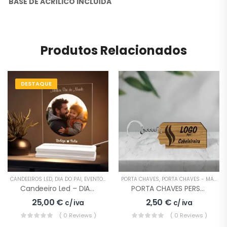
BASE DE ACRÍLICO INCLUÍDA
Produtos Relacionados
DESTAQUE
CANDEEIROS LED
,
DIA DO PAI
,
EVENTOS ESPECIAIS
PORTA CHAVES
,
PORTA CHAVES - MADEIRA
Candeeiro Led – DIA DO PAI
PORTA CHAVES PERSONALIZADO EMPRESA Cabeleireiro
25,00
€
2,50
€
c/ iva
c/ iva
( 0 Reviews )
( 0 Reviews )