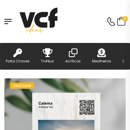
0
Porta Chaves
Troféus
Acrílicos
Mealheiros
Can
DESTAQUE