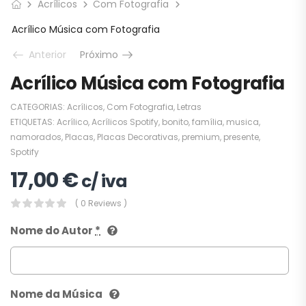
Acrílicos
Com Fotografia
Acrílico Música com Fotografia
Anterior
Próximo
Acrílico Música com Fotografia
CATEGORIAS:
Acrílicos
,
Com Fotografia
,
Letras
ETIQUETAS:
Acrílico
,
Acrílicos Spotify
,
bonito
,
família
,
musica
,
namorados
,
Placas
,
Placas Decorativas
,
premium
,
presente
,
Spotify
17,00
€
c/ iva
( 0 Reviews )
Nome do Autor
*
Nome da Música