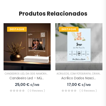
Produtos Relacionados
DESTAQUE
DESTAQUE
CANDEEIROS LED
,
DIA DOS NAMORADOS
,
EVENTOS ESPECIAIS
ACRÍLICOS
,
COM FOTOGRAFIA
,
CRIANÇAS
,
Candeeiro Led – Música Com Fotografia
Acrílico Dados Nascimento Menino
25,00
€
17,00
€
c/ iva
c/ iva
( 0 Reviews )
( 0 Reviews )