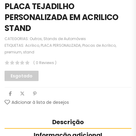
PLACA TEJADILHO
PERSONALIZADA EM ACRILICO
STAND
CATEGORIAS:
Outros
,
Stands de Automóveis
ETIQUETAS:
Acrílico
,
PLACA PERSONALIZADA
,
Placas de Acrílico
,
premium
,
stand
( 0 Reviews )
Esgotado
Adicionar à lista de desejos
Descrição
Informação adicional