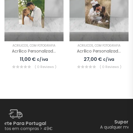
ACRÍLICOS
,
COM FOTOGRAFIA
ACRÍLICOS
,
COM FOTOGRAFIA
Acrílico Personalizado Com Fotografia 10×10
Acrílico Personalizado Com Fotografia 20×15
11,00
€
27,00
€
c/ iva
c/ iva
( 0 Reviews )
( 0 Reviews )
Suporte E Assistência
A qualquer momento pode pedir ajuda