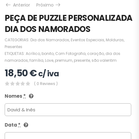
Anterior
Próximo
PEÇA DE PUZZLE PERSONALIZADA
DIA DOS NAMORADOS
CATEGORIAS:
Dia dos Namorados
,
Eventos Especiais
,
Molduras
,
Presentes
ETIQUETAS:
Acrílico
,
bonito
,
Com Fotografia
,
coração
,
dia dos
namorados
,
família
,
Love
,
premium
,
presente
,
são valentim
18,50
€
c/ iva
( 0 Reviews )
Nomes
*
Data
*