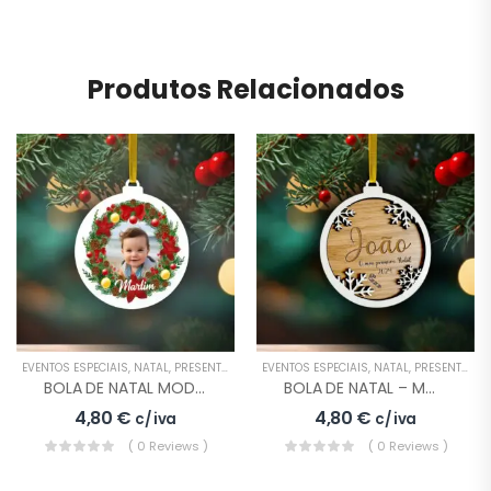
Produtos Relacionados
EVENTOS ESPECIAIS
,
NATAL
,
PRESENTES
EVENTOS ESPECIAIS
,
NATAL
,
PRESENTES
BOLA DE NATAL MODELO 4
BOLA DE NATAL – MODELO 7
4,80
€
4,80
€
c/ iva
c/ iva
( 0 Reviews )
( 0 Reviews )