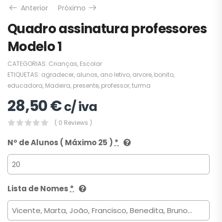
Anterior
Próximo
Quadro assinatura professores
Modelo 1
CATEGORIAS:
Crianças
,
Escolar
ETIQUETAS:
agradecer
,
alunos
,
ano letivo
,
arvore
,
bonito
,
educadora
,
Madeira
,
presente
,
professor
,
turma
28,50
€
c/ iva
( 0 Reviews )
Nº de Alunos ( Máximo 25 )
*
Lista de Nomes
*