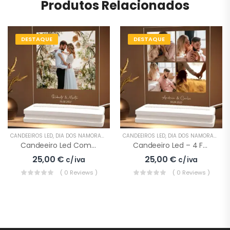
Produtos Relacionados
DESTAQUE
DESTAQUE
CANDEEIROS LED
,
DIA DOS NAMORADOS
,
EVENTOS ESPECIAIS
CANDEEIROS LED
,
DIA DOS NAMORADOS
,
E
Candeeiro Led Com Fotografia
Candeeiro Led – 4 Fotografias
25,00
€
25,00
€
c/ iva
c/ iva
( 0 Reviews )
( 0 Reviews )