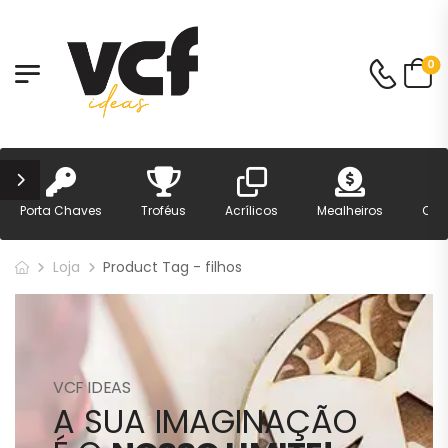
0
Porta Chaves
Troféus
Acrílicos
Mealheiros
Can
Loja
Product Tag - filhos
VCF IDEAS
A SUA IMAGINAÇÃO