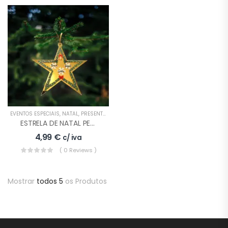
EVENTOS ESPECIAIS
,
NATAL
,
PRESENTES
ESTRELA DE NATAL PERSONALIZADA MODELO 2
4,99
€
c/ iva
( 0 Reviews )
Mostrar
todos 5
os Produtos