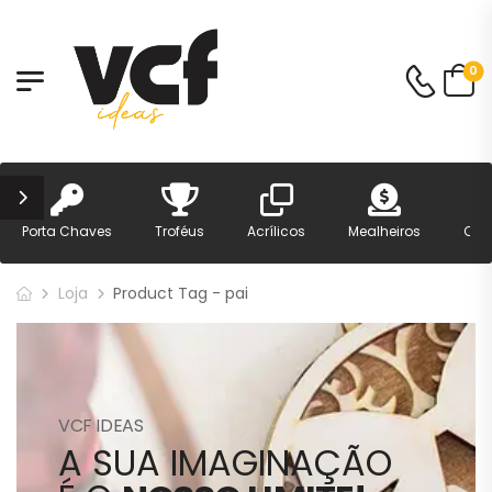
0
Porta Chaves
Troféus
Acrílicos
Mealheiros
Can
Loja
Product Tag - pai
VCF IDEAS
A SUA IMAGINAÇÃO