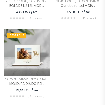
EVENTOS ESPECIAIS
,
NATAL
,
PRESENTES
CANDEEIROS LED
,
DIA DO PAI
,
EVENTOS ESPECIAIS
BOLA DE NATAL MODELO 4
Candeeiro Led – DIA DO PAI COM FOTO
4,80
€
25,00
€
c/ iva
c/ iva
( 0 Reviews )
( 0 Reviews )
Troféu Padel
DESTAQUE
Modelo 4
9,90
€
c/ iva
Troféu Padel
Modelo 2
12,90
€
c/ iva
DIA DO PAI
,
EVENTOS ESPECIAIS
,
MOLDURAS
,
PRESENTES
MOLDURA DIA DO PAI COM FOTO
12,99
€
c/ iva
Candeeiro Led –
DIA DO PAI COM
( 0 Reviews )
FOTO
25,00
€
c/ iva