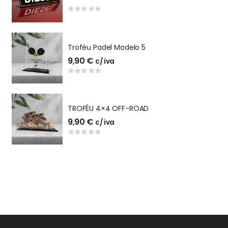
ACRILICO STAND
Troféu Padel Modelo 5
T
9,90
€
1
c/ iva
C
TROFÉU 4×4 OFF-ROAD
C
9,90
€
c/ iva
2