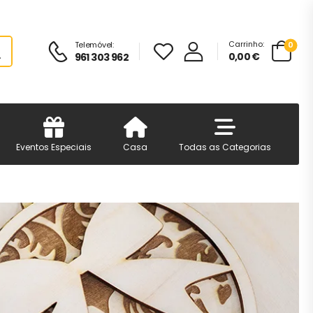
Carrinho:
Telemóvel:
0
0,00
€
961 303 962
Eventos Especiais
Casa
Todas as Categorias