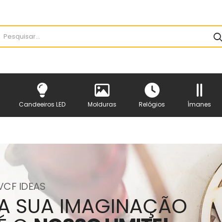
Candeeiros LED
Molduras
Relógios
Ímanes
VCF IDEAS
A SUA IMAGINAÇÃO