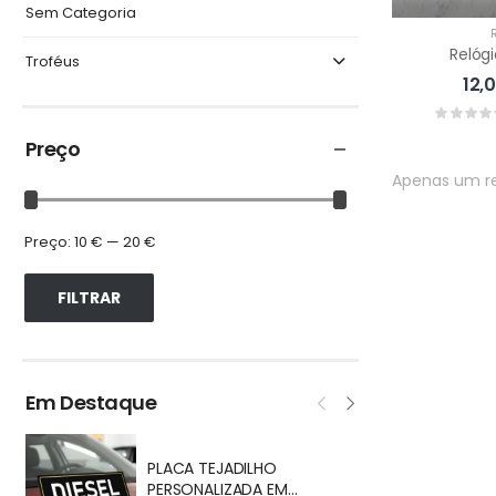
Sem Categoria
Relóg
Troféus
12,
Preço
Apenas um r
Preço:
10 €
—
20 €
FILTRAR
Em Destaque
T
PLACA TEJADILHO
PERSONALIZADA EM
9