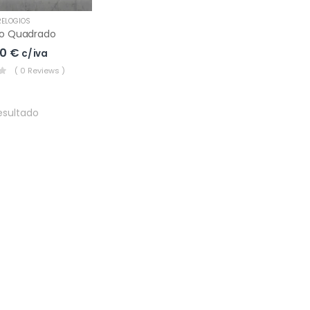
RELÓGIOS
io Quadrado
00
€
c/ iva
( 0 Reviews )
esultado
roféu Padel Modelo 4
,90
€